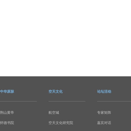
中华原脉
空天文化
论坛活动
荆山黄帝
航空城
专家矩阵
怀德书院
空天文化研究院
嘉宾对话