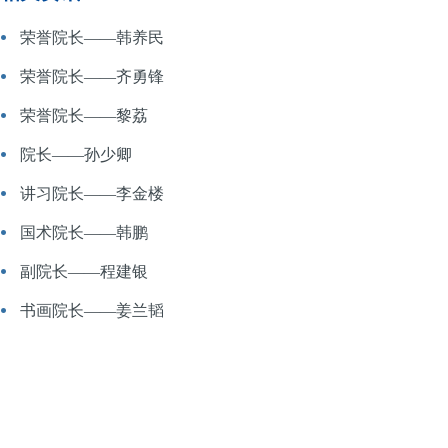
荣誉院长——韩养民
荣誉院长——齐勇锋
荣誉院长——黎荔
院长——孙少卿
讲习院长——李金楼
国术院长——韩鹏
副院长——程建银
书画院长——姜兰韬