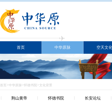
首页
中华原脉
空天文
>
>
>
首页
中华原脉
怀德书院
文化背景
荆山黄帝
怀德书院
长安论坛