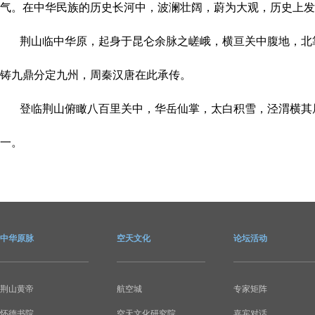
气。在中华民族的历史长河中，波澜壮阔，蔚为大观，历史上发
荆山临中华原，起身于昆仑余脉之嵯峨，横亘关中腹地，北靠
铸九鼎分定九州，周秦汉唐在此承传。
登临荆山俯瞰八百里关中，华岳仙掌，太白积雪，泾渭横其眉
一。
中华原脉
空天文化
论坛活动
荆山黄帝
航空城
专家矩阵
怀德书院
空天文化研究院
嘉宾对话