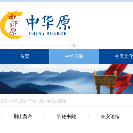
首页
中华原脉
空天文
>
>
>
首页
中华原脉
怀德书院
发展必要性
荆山黄帝
怀德书院
长安论坛